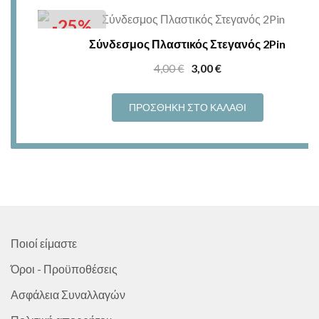
-25%
Σύνδεσμος Πλαστικός Στεγανός 2Pin
Original
Η
4,00
€
3,00
€
price
τρέχουσα
was:
τιμή
ΠΡΟΣΘΉΚΗ ΣΤΟ ΚΑΛΆΘΙ
4,00 €.
είναι:
3,00 €.
Ποιοί είμαστε
Όροι - Προϋποθέσεις
Ασφάλεια Συναλλαγών