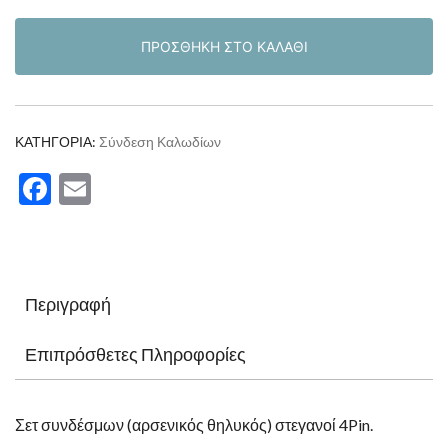
Στεγανός
4Pin
ΠΡΟΣΘΉΚΗ ΣΤΟ ΚΑΛΆΘΙ
ποσότητα
ΚΑΤΗΓΟΡΊΑ:
Σύνδεση Καλωδίων
Facebook
Email
Περιγραφή
Επιπρόσθετες Πληροφορίες
Σετ συνδέσμων (αρσενικός θηλυκός) στεγανοί 4Pin.