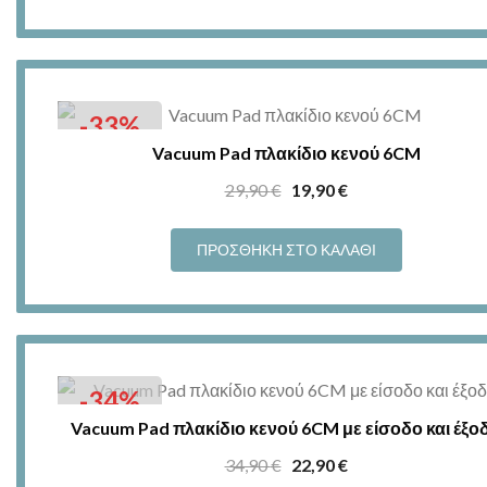
49,90 €.
-33%
Vacuum Pad πλακίδιο κενού 6CM
Original
Η
29,90
€
19,90
€
price
τρέχουσα
was:
τιμή
ΠΡΟΣΘΉΚΗ ΣΤΟ ΚΑΛΆΘΙ
29,90 €.
είναι:
19,90 €.
-34%
Vacuum Pad πλακίδιο κενού 6CM με είσοδο και έξο
Original
Η
34,90
€
22,90
€