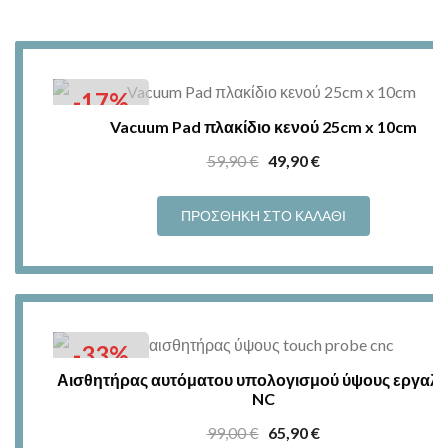
-17%
Vacuum Pad πλακίδιο κενού 25cm x 10cm
Original
Η
59,90
€
49,90
€
price
τρέχουσα
was:
τιμή
ΠΡΟΣΘΉΚΗ ΣΤΟ ΚΑΛΆΘΙ
59,90 €.
είναι:
49,90 €.
-33%
Αισθητήρας αυτόματου υπολογισμού ύψους εργαλε
NC
Original
Η
99,00
€
65,90
€