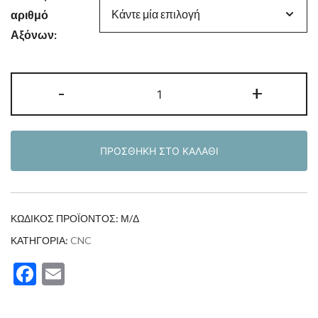
αριθμό
Αξόνων:
Ελεγκτής
-
+
CNC
3/4
Αξόνων
ΠΡΟΣΘΉΚΗ ΣΤΟ ΚΑΛΆΘΙ
ποσότητα
ΚΩΔΙΚΌΣ ΠΡΟΪΌΝΤΟΣ:
Μ/Δ
ΚΑΤΗΓΟΡΊΑ:
CNC
Facebook
Email