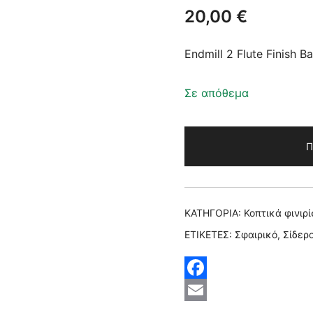
20,00
€
Endmill 2 Flute Finish Ba
Σε απόθεμα
Π
ΚΑΤΗΓΟΡΊΑ:
Κοπτικά φινιρ
ΕΤΙΚΈΤΕΣ:
Σφαιρικό
,
Σίδερ
Facebook
Email