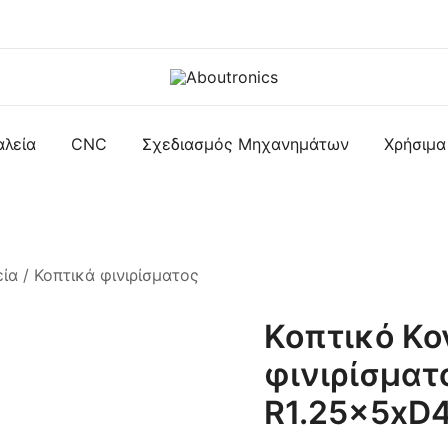
Η Aboutronics δημιουργήθηκε για να προσφέρει
Aboutronics
προϊόντα που σχετίζονται με τον κλάδο της
αλεία
CNC
Σχεδιασμός Μηχανημάτων
Χρήσιμα
μηχατρονικής, δηλαδή πρώτες ύλες για συστήματα
αυτοματισμού ρομποτικής ηλεκτρονικής καθώς και
αναλώσιμα όπως κοπτικά εργαλεία εργαλειομηχανών
CNC.
εία
/
Κοπτικά φινιρίσματος
Κοπτικό Κο
φινιρίσματ
R1.25x5x