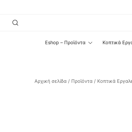
Skip
to
content
Eshop – Προϊόντα
Kοπτικά Εργ
Αρχική σελίδα
/
Προϊόντα
/
Kοπτικά Εργαλ