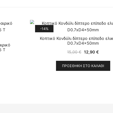
-14%
Κοπτικό Κονδύλι δίπτερο επίπεδο ελι
D0.7xD4x50mm
ιρικό
5 T
Original
Η
15,00
€
12,90
€
price
τρέχου
was:
τιμή
ΠΡΟΣΘΉΚΗ ΣΤΟ ΚΑΛΆΘΙ
15,00 €.
είναι:
12,90 €