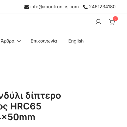
info@aboutronics.com
2461234180
0
 Άρθρα
Επικοινωνία
English
νδύλι δίπτερο
ος HRC65
D4x50mm