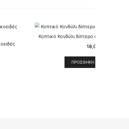
Κοπτικό Κονδύλι δίπτερο φινιρίσματος
κοειδές
18,00
€
ΠΡΟΣΘΉΚΗ ΣΤΟ ΚΑΛΆΘΙ
σα
.