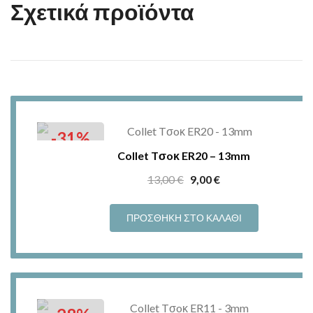
Σχετικά προϊόντα
-31%
Collet Tσoκ ER20 – 13mm
Original
Η
13,00
€
9,00
€
price
τρέχουσα
was:
τιμή
ΠΡΟΣΘΉΚΗ ΣΤΟ ΚΑΛΆΘΙ
13,00 €.
είναι:
9,00 €.