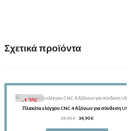
Σχετικά προϊόντα
-13%
Πλακέτα ελέγχου CNC 4 Αξόνων για σύνδεση US
Original
Η
39,90
€
34,90
€
price
τρέχουσα