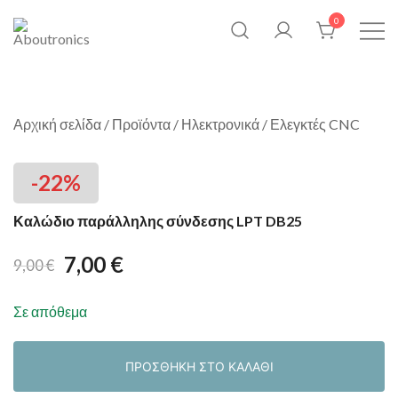
Skip
0
to
content
Η Aboutronics δημιουργήθηκε
Aboutronics
για να προσφέρει προϊόντα που
σχετίζονται με τον κλάδο της
Αρχική σελίδα
/
Προϊόντα
/
Ηλεκτρονικά
/
Ελεγκτές CNC
μηχατρονικής, δηλαδή πρώτες
ύλες για συστήματα
αυτοματισμού ρομποτικής
-22%
ηλεκτρονικής καθώς και
Καλώδιο παράλληλης σύνδεσης LPT DB25
αναλώσιμα όπως κοπτικά
εργαλεία εργαλειομηχανών
7,00
€
9,00
€
CNC.
Σε απόθεμα
ΠΡΟΣΘΉΚΗ ΣΤΟ ΚΑΛΆΘΙ