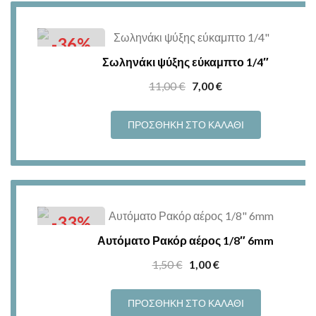
-36%
Σωληνάκι ψύξης εύκαμπτο 1/4″
Original
Η
11,00
€
7,00
€
price
τρέχουσα
was:
τιμή
ΠΡΟΣΘΉΚΗ ΣΤΟ ΚΑΛΆΘΙ
11,00 €.
είναι:
7,00 €.
-33%
Αυτόματο Ρακόρ αέρος 1/8″ 6mm
Original
Η
1,50
€
1,00
€
price
τρέχουσα
was:
τιμή
ΠΡΟΣΘΉΚΗ ΣΤΟ ΚΑΛΆΘΙ