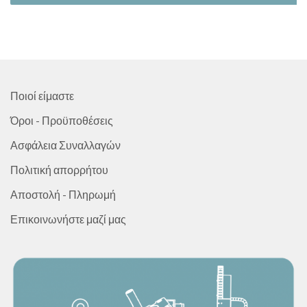
έχει
του
πολλαπλές
προϊόντος
παραλλαγές.
Οι
επιλογές
μπορούν
Ποιοί είμαστε
να
Όροι - Προϋποθέσεις
επιλεγούν
Ασφάλεια Συναλλαγών
στη
σελίδα
Πολιτική απορρήτου
του
Αποστολή - Πληρωμή
προϊόντος
Επικοινωνήστε μαζί μας