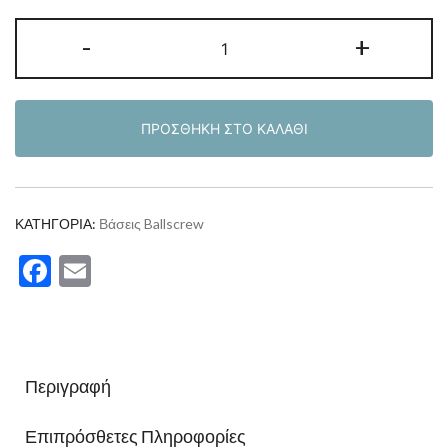
Σετ
-
+
βάσεων
ballscrew
FF12
ΠΡΟΣΘΉΚΗ ΣΤΟ ΚΑΛΆΘΙ
FK12
ποσότητα
ΚΑΤΗΓΟΡΊΑ:
Βάσεις Ballscrew
Facebook
Email
Περιγραφή
Επιπρόσθετες Πληροφορίες