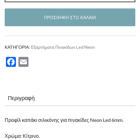
σιλικόνης
Κίτρινο
ΠΡΟΣΘΉΚΗ ΣΤΟ ΚΑΛΆΘΙ
για
πινακίδες
Neon
Led
ΚΑΤΗΓΟΡΊΑ:
Εξαρτήματα Πινακίδων Led Neon
6mm
Facebook
Email
ποσότητα
Περιγραφή
Προφίλ καπάκι σιλικόνης για πινακίδες Neon Led 6mm.
Χρώμα: Κίτρινο.