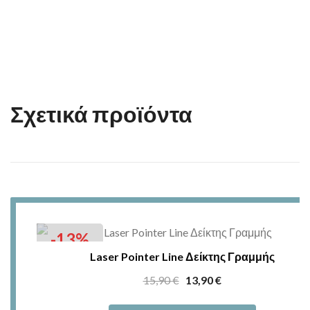
Σχετικά προϊόντα
-13%
Laser Pointer Line Δείκτης Γραμμής
Original
Η
15,90
€
13,90
€
price
τρέχουσα