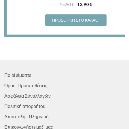
Original
Η
15,90
€
13,90
€
price
τρέχουσα
was:
τιμή
ΠΡΟΣΘΉΚΗ ΣΤΟ ΚΑΛΆΘΙ
15,90 €.
είναι:
13,90 €.
Ποιοί είμαστε
Όροι - Προϋποθέσεις
Ασφάλεια Συναλλαγών
Πολιτική απορρήτου
Αποστολή - Πληρωμή
Επικοινωνήστε μαζί μας