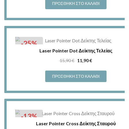
was:
τιμή
ΠΡΟΣΘΉΚΗ ΣΤΟ ΚΑΛΆΘΙ
15,90 €.
είναι:
13,90 €.
-25%
Laser Pointer Dot Δείκτης Τελείας
Original
Η
15,90
€
11,90
€
price
τρέχουσα
was:
τιμή
ΠΡΟΣΘΉΚΗ ΣΤΟ ΚΑΛΆΘΙ
15,90 €.
είναι:
11,90 €.
-13%
Laser Pointer Cross Δείκτης Σταυρού