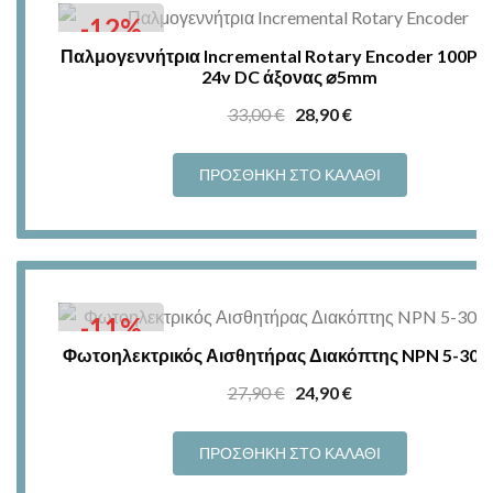
-12%
Παλμογεννήτρια Incremental Rotary Encoder 100PPR
24v DC άξονας ⌀5mm
Original
Η
33,00
€
28,90
€
price
τρέχουσα
was:
τιμή
ΠΡΟΣΘΉΚΗ ΣΤΟ ΚΑΛΆΘΙ
33,00 €.
είναι:
28,90 €.
-11%
Φωτοηλεκτρικός Αισθητήρας Διακόπτης NPN 5-30
Original
Η
27,90
€
24,90
€
price
τρέχουσα
was:
τιμή
ΠΡΟΣΘΉΚΗ ΣΤΟ ΚΑΛΆΘΙ
27,90 €.
είναι: