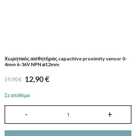
Χωρητικός αισθητήρας capacitive proximity sensor 0-
4mm 6-36V NPN ⌀12mm
12,90
€
19,90
€
Σε απόθεμα
Χωρητικός
-
+
αισθητήρας
capacitive
proximity