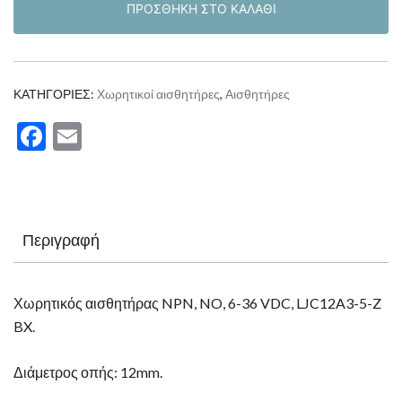
ΠΡΟΣΘΉΚΗ ΣΤΟ ΚΑΛΆΘΙ
sensor
0-
4mm
6-
ΚΑΤΗΓΟΡΊΕΣ:
Χωρητικοί αισθητήρες
,
Αισθητήρες
36V
Facebook
Email
NPN
⌀12mm
ποσότητα
Περιγραφή
Χωρητικός αισθητήρας NPN, NO, 6-36 VDC, LJC12A3-5-Z
BX.
Διάμετρος οπής: 12mm.