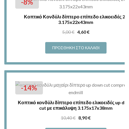
-8%
Κοπτικό Κονδύλι δίπτερο επίπεδο ελικοειδές 2F
3.175x22x43mm
Original
Η
5,00
€
4,60
€
price
τρέχουσα
was:
τιμή
ΠΡΟΣΘΉΚΗ ΣΤΟ ΚΑΛΆΘΙ
5,00 €.
είναι:
4,60 €.
-14%
Κοπτικό κονδύλι δίπτερο επίπεδο ελικοειδές up do
cut με επικάλυψη 3.175x17x38mm
Original
Η
10,40
€
8,90
€
price
τρέχουσα