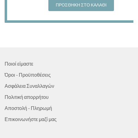
was:
τιμή
ΠΡΟΣΘΉΚΗ ΣΤΟ ΚΑΛΆΘΙ
10,40 €.
είναι:
8,90 €.
Ποιοί είμαστε
Όροι - Προϋποθέσεις
Ασφάλεια Συναλλαγών
Πολιτική απορρήτου
Αποστολή - Πληρωμή
Επικοινωνήστε μαζί μας