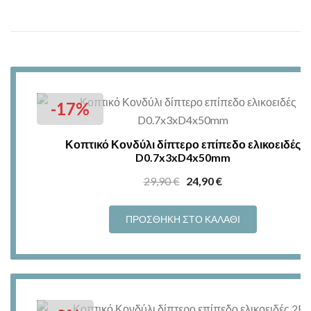
-17%
Κοπτικό Κονδύλι δίπτερο επίπεδο ελικοειδές
D0.7x3xD4x50mm
Original
Η
29,90
€
24,90
€
price
τρέχουσα
was:
τιμή
ΠΡΟΣΘΉΚΗ ΣΤΟ ΚΑΛΆΘΙ
29,90 €.
είναι:
24,90 €.