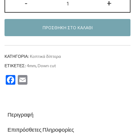
-
+
κονδύλι
δίπτερο
επίπεδο
ΠΡΟΣΘΉΚΗ ΣΤΟ ΚΑΛΆΘΙ
ελικοειδές
down
cut
D4x22x45mm
ΚΑΤΗΓΟΡΊΑ:
Κοπτικά δίπτερα
ποσότητα
ΕΤΙΚΈΤΕΣ:
4mm
,
Down cut
Facebook
Email
Περιγραφή
Επιπρόσθετες Πληροφορίες