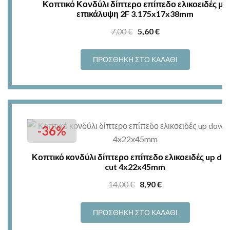
Κοπτικό Κονδύλι δίπτερο επίπεδο ελικοειδές με
επικάλυψη 2F 3.175x17x38mm
Original
Η
7,00
€
5,60
€
price
τρέχουσα
was:
τιμή
ΠΡΟΣΘΉΚΗ ΣΤΟ ΚΑΛΆΘΙ
7,00 €.
είναι:
5,60 €.
-36%
Κοπτικό κονδύλι δίπτερο επίπεδο ελικοειδές up do
cut 4x22x45mm
Original
Η
14,00
€
8,90
€
price
τρέχουσα
was:
τιμή
ΠΡΟΣΘΉΚΗ ΣΤΟ ΚΑΛΆΘΙ
14,00 €.
είναι: