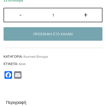
Κοπτικό
-
+
Κονδύλι
δίπτερο
επίπεδο
ΠΡΟΣΘΉΚΗ ΣΤΟ ΚΑΛΆΘΙ
ελικοειδές
6x42x70mm
ποσότητα
ΚΑΤΗΓΟΡΊΑ:
Κοπτικά δίπτερα
ΕΤΙΚΈΤΑ:
6mm
Facebook
Email
Περιγραφή