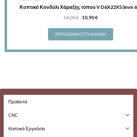
Κοπτικό Κονδύλι Χάραξης τύπου V D6X22X53mm 6
Original
Η
14,00
€
10,90
€
price
τρέχουσα
was:
τιμή
ΠΡΟΣΘΉΚΗ ΣΤΟ ΚΑΛΆΘΙ
14,00 €.
είναι:
10,90 €.
Προϊόντα
CNC
Kοπτικά Εργαλεία