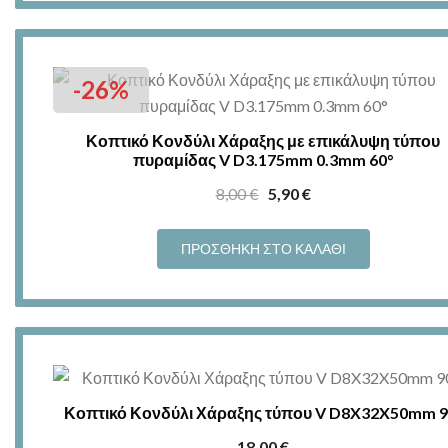
-26%
Κοπτικό Κονδύλι Χάραξης με επικάλυψη τύπου
πυραμίδας V D3.175mm 0.3mm 60°
Original
Η
8,00
€
5,90
€
price
τρέχουσα
was:
τιμή
ΠΡΟΣΘΉΚΗ ΣΤΟ ΚΑΛΆΘΙ
8,00 €.
είναι:
5,90 €.
Κοπτικό Κονδύλι Χάραξης τύπου V D8X32X50mm 9
18,00
€