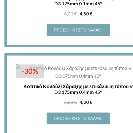
D3.175mm 0.1mm 45°
Original
Η
6,00
€
4,50
€
price
τρέχουσα
was:
τιμή
ΠΡΟΣΘΉΚΗ ΣΤΟ ΚΑΛΆΘΙ
6,00 €.
είναι:
4,50 €.
-30%
Κοπτικό Κονδύλι Χάραξης με επικάλυψη τύπου V
D3.175mm 0.4mm 45°
Original
Η
6,00
€
4,20
€
price
τρέχουσα
was:
τιμή
ΠΡΟΣΘΉΚΗ ΣΤΟ ΚΑΛΆΘΙ
6,00 €.
είναι:
4,20 €.