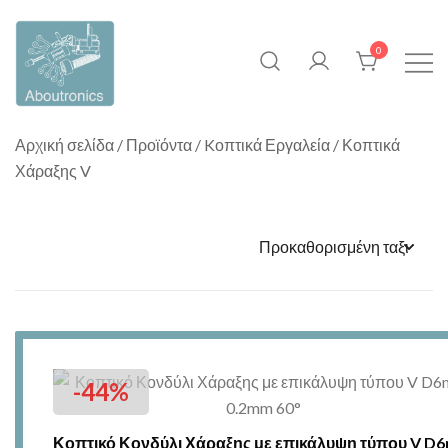
Skip
to
0
content
Η Aboutronics δημιουργήθηκε
Aboutronics
Αρχική σελίδα
/
Προϊόντα
/
Kοπτικά Εργαλεία
/ Κοπτικά
για να προσφέρει προϊόντα που
Χάραξης V
σχετίζονται με τον κλάδο της
μηχατρονικής, δηλαδή πρώτες
ύλες για συστήματα
αυτοματισμού ρομποτικής
ηλεκτρονικής καθώς και
αναλώσιμα όπως κοπτικά
εργαλεία εργαλειομηχανών
CNC.
-44%
Κοπτικό Κονδύλι Χάραξης με επικάλυψη τύπου V D