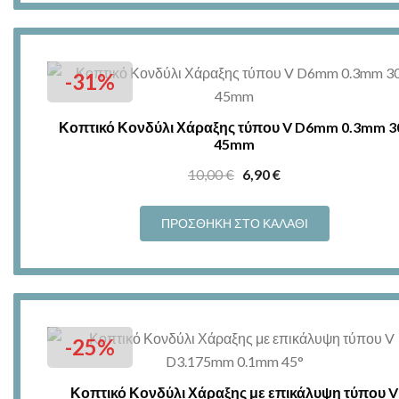
7,90 €.
-31%
Κοπτικό Κονδύλι Χάραξης τύπου V D6mm 0.3mm 3
45mm
Original
Η
10,00
€
6,90
€
price
τρέχουσα
was:
τιμή
ΠΡΟΣΘΉΚΗ ΣΤΟ ΚΑΛΆΘΙ
10,00 €.
είναι:
6,90 €.
-25%
Κοπτικό Κονδύλι Χάραξης με επικάλυψη τύπου V