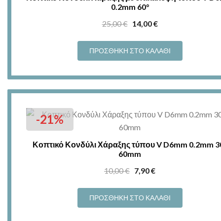
0.2mm 60°
Original
Η
25,00
€
14,00
€
price
τρέχουσα
was:
τιμή
ΠΡΟΣΘΉΚΗ ΣΤΟ ΚΑΛΆΘΙ
25,00 €.
είναι:
14,00 €.
-21%
Κοπτικό Κονδύλι Χάραξης τύπου V D6mm 0.2mm 3
60mm
Original
Η
10,00
€
7,90
€
price
τρέχουσα
was:
τιμή
ΠΡΟΣΘΉΚΗ ΣΤΟ ΚΑΛΆΘΙ
10,00 €.
είναι: