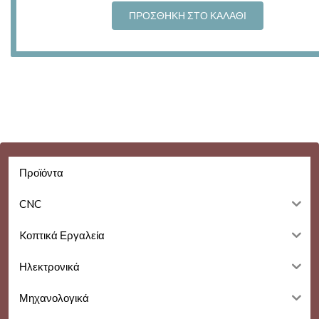
was:
τιμή
ΠΡΟΣΘΉΚΗ ΣΤΟ ΚΑΛΆΘΙ
29,90 €.
είναι:
24,90 €.
Προϊόντα
CNC
Kοπτικά Εργαλεία
Ηλεκτρονικά
Μηχανολογικά